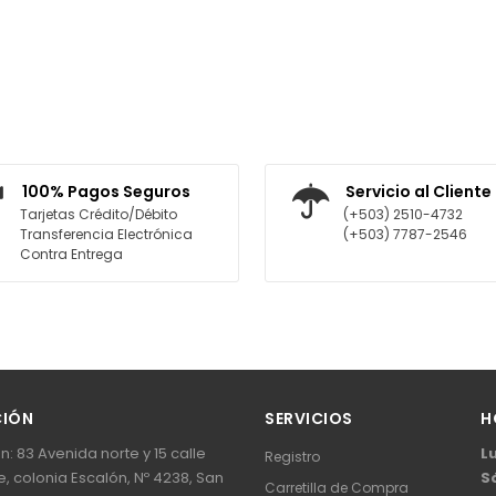
100% Pagos Seguros
Servicio al Cliente
Tarjetas Crédito/Débito
(+503) 2510-4732
Transferencia Electrónica
(+503) 7787-2546
Contra Entrega
CIÓN
SERVICIOS
H
n: 83 Avenida norte y 15 calle
L
Registro
, colonia Escalón, Nº 4238, San
S
Carretilla de Compra