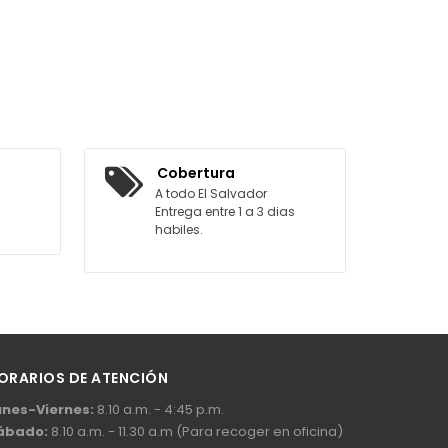
Cobertura
A todo El Salvador
Entrega entre 1 a 3 dias
habiles.
ORARIOS DE ATENCIÓN
unes-Viernes:
8.10 a.m. - 4:45 p.m.
ábado:
8.10 a.m. - 11.30 a.m (Para recoger en oficina)