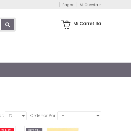
Pagar
Mi Cuenta
Mi Carretilla
r:
Ordenar Por:
GOTADO
30% OFF