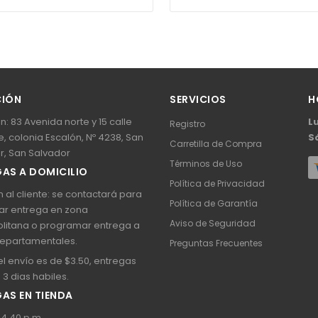
CIÓN
SERVICIOS
H
n: 83 Avenida norte y 15 calle
L
Registro
, colonia Escalón, Nº 4238, San
S
Carretilla de Compra
r, San Salvador
Términos de Uso
AS A DOMICILIO
Política de Privacidad
 al cliente: se contactará para
Política de Garantía
ar entrega en zona
Aviso de Seguridad
litana o programar entrega a
epartamentales.
Preguntas Frecuentes
l envío es de $3.50, entregas
a 3 dias habiles.
AS EN TIENDA
 4.40 p.m.