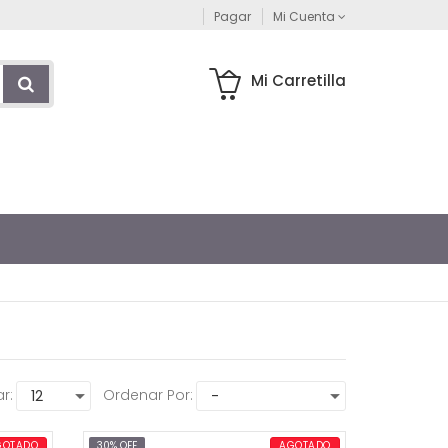
Pagar
Mi Cuenta
Mi Carretilla
r:
Ordenar Por:
GOTADO
30% OFF
AGOTADO