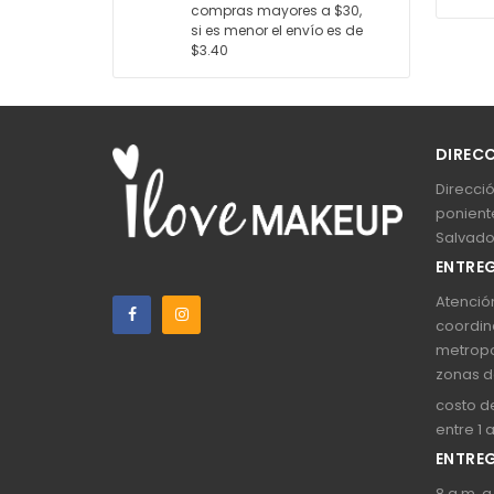
compras mayores a $30,
si es menor el envío es de
$3.40
DIREC
Direcció
poniente
Salvado
ENTREG
Atención
coordin
metropo
zonas d
costo de
entre 1 
ENTREG
8 a.m. a