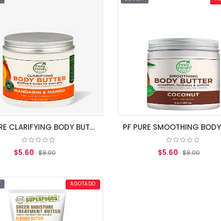
PF PURE CLARIFYING BODY BUTTER MANGO/MAD
$5.60
$5.60
$8.00
$8.00
AGREGAR AL CARRITO
AGREGAR AL CARRITO
F
AGOTADO