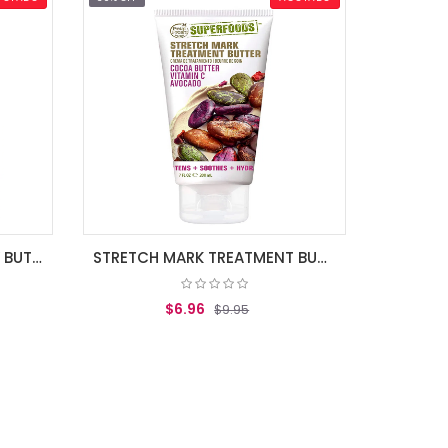
PF PURE SMOOTHING BODY BUTTER COCONUT
STRETCH MARK TREATMENT BUTTER
$6.96
$9.95
AGREGAR AL CARRITO