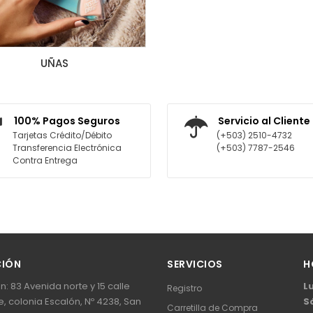
UÑAS
100% Pagos Seguros
Servicio al Cliente
Tarjetas Crédito/Débito
(+503) 2510-4732
Transferencia Electrónica
(+503) 7787-2546
Contra Entrega
CIÓN
SERVICIOS
H
n: 83 Avenida norte y 15 calle
L
Registro
, colonia Escalón, Nº 4238, San
S
Carretilla de Compra