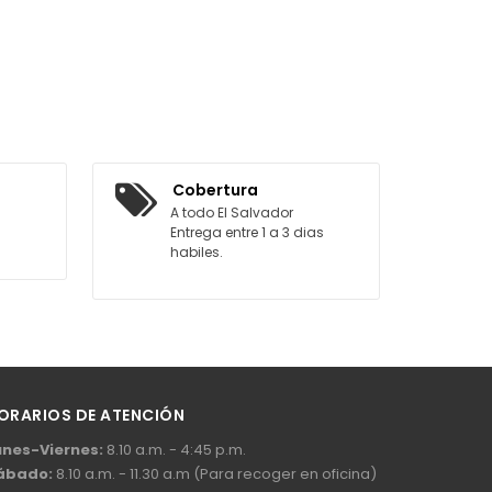
Cobertura
A todo El Salvador
Entrega entre 1 a 3 dias
habiles.
ORARIOS DE ATENCIÓN
unes-Viernes:
8.10 a.m. - 4:45 p.m.
ábado:
8.10 a.m. - 11.30 a.m (Para recoger en oficina)