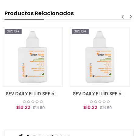
Productos Relacionados
30% OFF
30% OFF
$9.62
$13
AGREGAR AL 
SEV DAILY FLUID SPF 50 35 ML
SEV DAILY FLUID SPF 50 TINTED 35 ML
$10.22
4.60
$14.60
 CARRITO
AGREGAR AL CARRITO