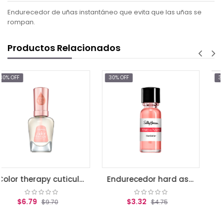
Endurecedor de uñas instantáneo que evita que las uñas se
rompan.
Productos Relacionados
30% OFF
30% OFF
Maximum gr
$6.20
$8.85
AGREGAR AL CA
Color therapy cuticule oil
Endurecedor hard as nail tint
$3.32
0
$4.75