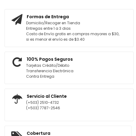
ARRITO
AGREGAR AL CARRITO
Formas de Entrega
Domicilio/Recoger en Tienda
Entregas entre 1 a 3 dias
Costo de Envío gratis en compras mayores a $30,
si es menor el envío es de $3.40
100% Pagos Seguros
Tarjetas Crédito/Débito
Transferencia Electrónica
Contra Entrega
Servicio al Cliente
(+503) 2510-4732
(+503) 7787-2546
Cobertura